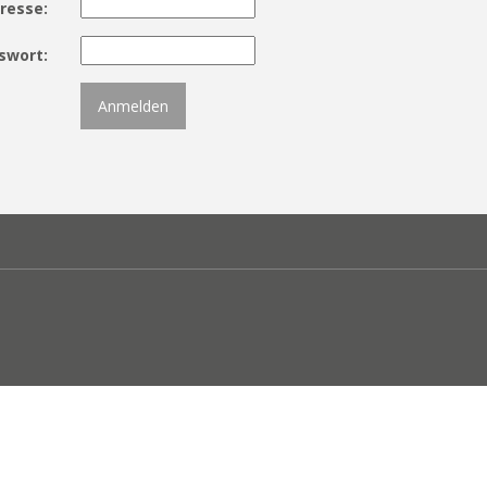
resse:
swort: