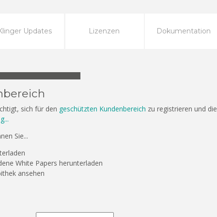
Klinger Updates
Lizenzen
Dokumentation
nbereich
chtigt, sich für den
geschützten Kundenbereich
zu registrieren und di
...
en Sie...
terladen
dene White Papers herunterladen
bithek ansehen